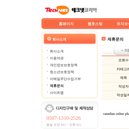
홈페이지
웹호스팅
유지보
제휴문의
회사소개
회사소개
이용약관
조회수
개인정보보호정책
카테고
청소년보호정책
제목
이메일무단수집거부
제휴문의
작성자
사이트맵
작성일
canadian online p
0507-1310-2526
평일 오전 9시 ~ 오후 6시