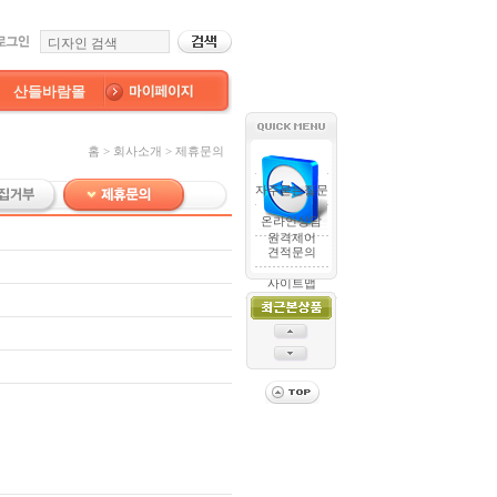
산들바람몰
홈 > 회사소개 > 제휴문의
자주묻는질문
온라인상담
원격제어
견적문의
사이트맵