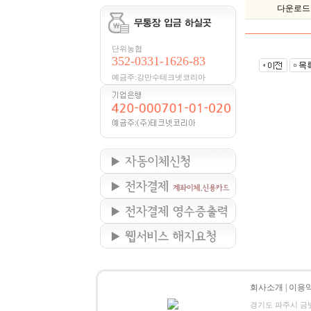
다운로드
단위농협
352-0331-1626-83
예금주:강만수테크넷코리아
회사소개
|
이용
경기도 파주시 금빛로 24