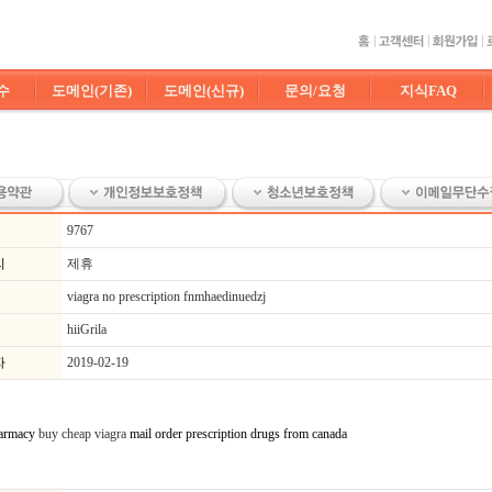
수
도메인(기존)
도메인(신규)
문의/요청
지식FAQ
9767
리
제휴
viagra no prescription fnmhaedinuedzj
hiiGrila
자
2019-02-19
harmacy
buy cheap viagra
mail order prescription drugs from canada