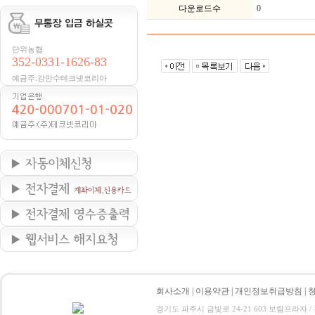
다운로드수
0
단위농협
352-0331-1626-83
예금주:강만수테크넷코리아
회사소개
|
이용약관
|
개인정보취급방침
|
경기도 파주시 금빛로 24-21 603 보람프라자 / 전화 : 0