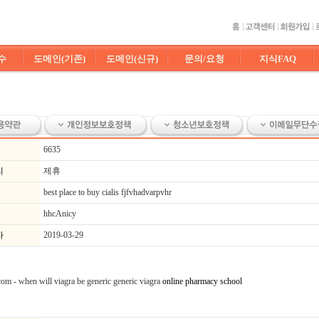
수
도메인(기존)
도메인(신규)
문의/요청
지식FAQ
6635
리
제휴
best place to buy cialis fjfvhadvarpvhr
hhcAnicy
자
2019-03-29
.com - when will viagra be generic generic viagra
online pharmacy school