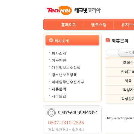
홈페이지
웹호스팅
유지보
제휴문의
회사소개
회사소개
이용약관
조회수
개인정보보호정책
카테고
청소년보호정책
제목
이메일무단수집거부
제휴문의
작성자
사이트맵
작성일
http://erectionjaen
0507-1310-2526
평일 오전 9시 ~ 오후 6시