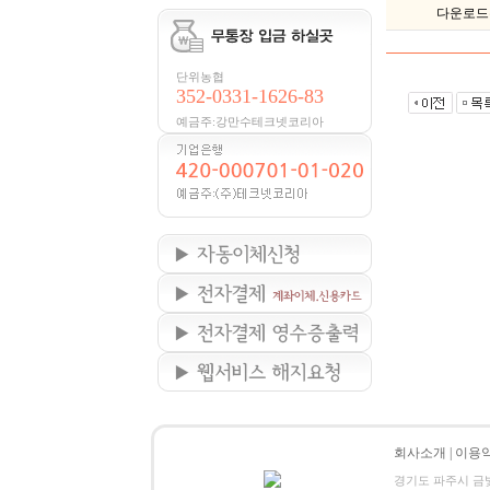
다운로드
단위농협
352-0331-1626-83
예금주:강만수테크넷코리아
회사소개
|
이용
경기도 파주시 금빛로 24