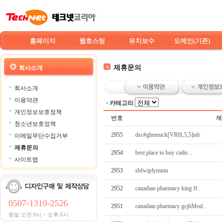
홈페이지
웹호스팅
유지보수
도메인(기존)
제휴문의
회사소개
회사소개
이용약관
카테고리
개인정보보호정책
번호
제
청소년보호정책
2955
dsc#ghennick[VRH,5,5]nfr
이메일무단수집거부
제휴문의
2954
best place to buy cialis ..
사이트맵
2953
sbfwiplymmu
2952
canadian pharmacy king ff..
0507-1310-2526
2951
canadian pharmacy gcjhMod..
평일 오전 9시 ~ 오후 6시