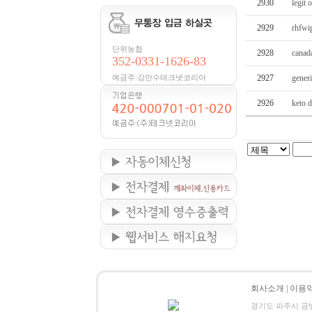
2930
legit
2929
rhfwi
단위농협
2928
canad
352-0331-1626-83
예금주:강만수테크넷코리아
2927
generi
2926
keto d
회사소개
|
이용
경기도 파주시 금빛로 24