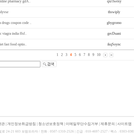
 online pharmacy gdA..
qxrTwexy
plyvse
thswiply
a drugs coupon code ..
gbygromo
c viagra india ffsf..
gecDuani
iet fast food optio..
ikqSoync
1
2
3
4
5
6
7
8
9
10
약관
|
개인정보취급방침
|
청소년보호정책
|
이메일무단수집거부
|
제휴문의
|
사이트맵
-21 603 보람프라자 / 전화 : 0507-1310-2526 | 긴급 : 010-4697-2527 / 팩스 : 0303-0303