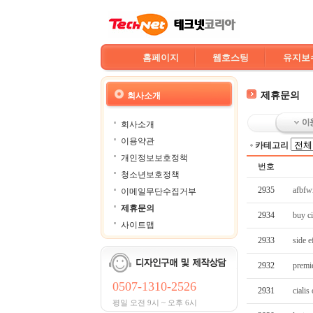
홈페이지
웹호스팅
유지보
제휴문의
회사소개
회사소개
이용약관
카테고리
개인정보보호정책
번호
청소년보호정책
2935
afbfw
이메일무단수집거부
제휴문의
2934
buy ci
사이트맵
2933
side e
2932
premie
0507-1310-2526
2931
cialis
평일 오전 9시 ~ 오후 6시