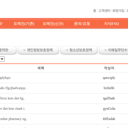
수
도메인(기존)
도메인(신규)
문의/요청
지식FAQ
제목
작성자
iplyhqw
qazwiply
alis ffgcjhadvarpqc..
bsfinfib
ffects keto diet hg..
tgnDiath
r diet keto shark t..
gynGrila
 online pharmacy ng..
tbfEndab