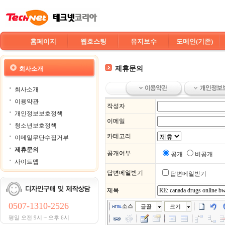
홈페이지
웹호스팅
유지보수
도메인(기존)
제휴문의
회사소개
회사소개
이용약관
작성자
개인정보보호정책
이메일
청소년보호정책
카테고리
이메일무단수집거부
제휴문의
공개여부
공개
비공개
사이트맵
답변메일받기
답변메일받기
제목
0507-1310-2526
소스
글꼴
크기
평일 오전 9시 ~ 오후 6시