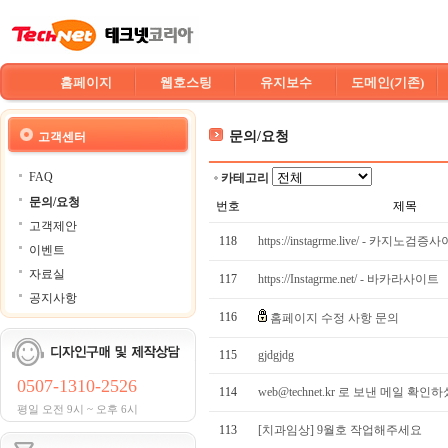
홈페이지
웹호스팅
유지보수
도메인(기존)
문의/요청
고객센터
FAQ
카테고리
문의/요청
번호
제목
고객제안
118
https://instagrme.live/ - 카지노검증
이벤트
자료실
117
https://Instagrme.net/ - 바카라사이트
공지사항
116
홈페이지 수정 사항 문의
115
gjdgjdg
0507-1310-2526
114
web@technet.kr 로 보낸 메일 확인
평일 오전 9시 ~ 오후 6시
113
[치과임상] 9월호 작업해주세요