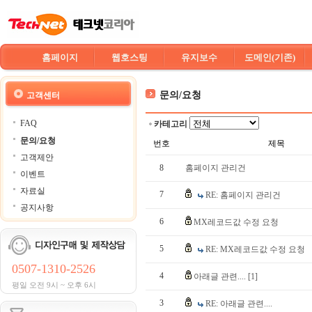
홈페이지
웹호스팅
유지보수
도메인(기존)
문의/요청
고객센터
FAQ
카테고리
문의/요청
번호
제목
고객제안
8
홈페이지 관리건
이벤트
자료실
7
RE: 홈페이지 관리건
공지사항
6
MX레코드값 수정 요청
5
RE: MX레코드값 수정 요청
0507-1310-2526
4
아래글 관련....
[1]
평일 오전 9시 ~ 오후 6시
3
RE: 아래글 관련....