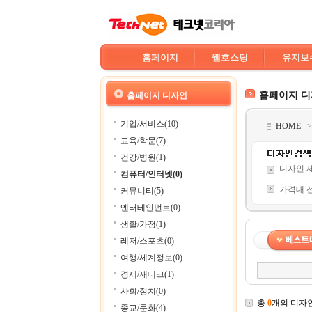
홈페이지
웹호스팅
유지보
홈페이지 
홈페이지 디자인
기업/서비스(10)
HOME
교육/학문(7)
건강/병원(1)
디자인 
컴퓨터/인터넷(0)
가격대 
커뮤니티(5)
엔터테인먼트(0)
생활/가정(1)
레저/스포츠(0)
여행/세계정보(0)
경제/재테크(1)
사회/정치(0)
총
0
개의 디자
종교/문화(4)