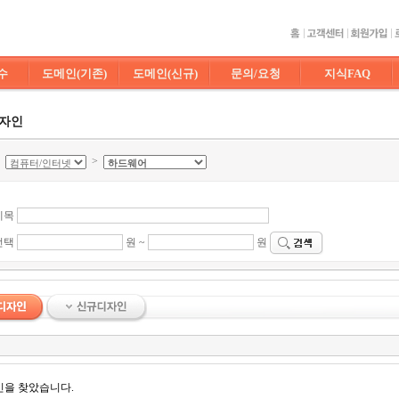
수
도메인(기존)
도메인(신규)
문의/요청
지식FAQ
디자인
>
>
제목
선택
원 ~
원
인을 찾았습니다.