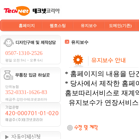
홈페이지
웹호스팅
유지보수
도메인(기존)
유지보수
0507-1310-2526
평일 오전 9시 ~ 오후 6시
* 홈페이지의 내용을 단
* 당사에서 제작한 홈페
단위농협
352-0331-1626-83
홈보따리서비스로 재계약
예금주:강만수테크넷코리아
유지보수가 연장서비스