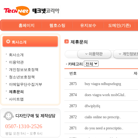
홈페이지
웹호스팅
유지보수
도메인(기존)
제휴문의
회사소개
회사소개
이용약관
카테고리
개인정보보호정책
번호
제
청소년보호정책
2875
buy viagra ndhupselogrg
이메일무단수집거부
제휴문의
2874
does viagra work nssbGlul..
사이트맵
2873
dfwiplyifq
2872
cialis online no prescrip..
0507-1310-2526
2871
do you need a prescriptio..
평일 오전 9시 ~ 오후 6시