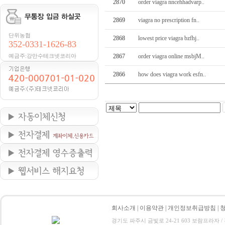
2870
order viagra nncehhadvarp..
2869
viagra no prescription fn..
단위농협
2868
lowest price viagra bzfhj..
352-0331-1626-83
예금주:강만수테크넷코리아
2867
order viagra online msbjM..
2866
how does viagra work esfn..
회사소개
|
이용약관
|
개인정보취급방침
|
경기도 파주시 금빛로 24-21 603 보람프라자 / 전화 : 0